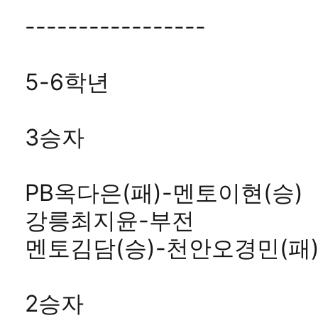
-----------------
5-6학년
3승자
PB옥다은(패)-멘토이현(승)
강릉최지윤-부전
멘토김담(승)-천안오경민(패
2승자