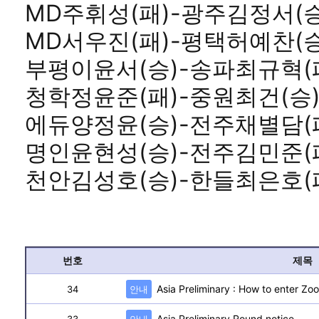
MD주휘성(패)-광주김정서(승
MD서우진(패)-평택허예찬(승
부평이윤서(승)-송파최규혁(
청학정윤준(패)-중원최건(승
에듀양정윤(승)-전주채별담(
명인윤현성(승)-전주김민준(
천안김성호(승)-한들최은호(
번호
제목
Asia Preliminary : How to enter Zo
34
안내
Asia Preliminary Round notice