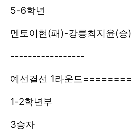
5-6학년
멘토이현(패)-강릉최지윤(승
-----------------
예선결선 1라운드=========
1-2학년부
3승자