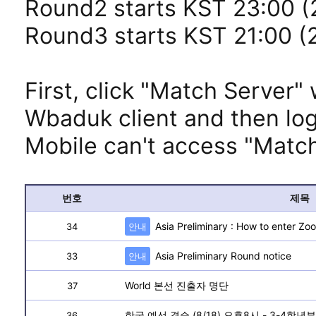
Round2 starts KST 23:00 
Round3 starts KST 21:00 (
First, click "Match Server
Wbaduk client and then log
Mobile can't access "Match
번호
제목
Asia Preliminary : How to enter Zo
34
안내
Asia Preliminary Round notice
33
안내
World 본선 진출자 명단
37
한국 예선 결승 (8/18) 오후8시 - 3-4학
36